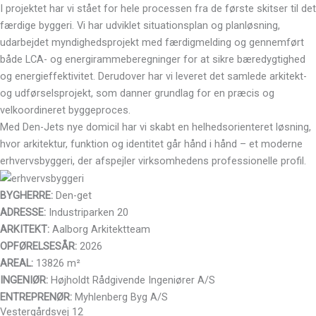
I projektet har vi stået for hele processen fra de første skitser til det
færdige byggeri. Vi har udviklet situationsplan og planløsning,
udarbejdet myndighedsprojekt med færdigmelding og gennemført
både LCA- og energirammeberegninger for at sikre bæredygtighed
og energieffektivitet. Derudover har vi leveret det samlede arkitekt-
og udførselsprojekt, som danner grundlag for en præcis og
velkoordineret byggeproces.
Med Den-Jets nye domicil har vi skabt en helhedsorienteret løsning,
hvor arkitektur, funktion og identitet går hånd i hånd – et moderne
erhvervsbyggeri, der afspejler virksomhedens professionelle profil.
BYGHERRE:
Den-get
ADRESSE:
Industriparken 20
ARKITEKT:
Aalborg Arkitektteam
OPFØRELSESÅR:
2026
AREAL:
13826 m²
INGENIØR:
Højholdt Rådgivende Ingeniører A/S
ENTREPRENØR:
Myhlenberg Byg A/S
Vestergårdsvej 12