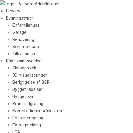
Skip
to
Erhverv
content
Bygningstyper
Enfamiliehuse
Garage
Renovering
Sommerhuse
Tilbygninger
Rådgivningsydelser
Skitseprojekt
3D Visualiseringer
Berigtigelse af BBR
Byggetilladelser
Byggetilsyn
Brandrådgivning
Bæredygtighedsrådgivning
Energiberegning
Færdigmelding
LCA