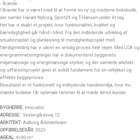
- Brande
I Brande har vi været med til at forme en ny og moderne boksbutik,
der samler Harald Nyborg, Sport24 og T-Hansen under ét tag.
Her har vi skabt et projekt, hvor funktionalitet, kvalitet og
bæredygtighed går hånd i hånd. Fra den indledende udvikling af
situationsplan og planløsning til myndighedsprojekt med
færdigmelding har vi sikret en smidig proces hele vejen. Med LCA-og
energirammeberegninger har vi dokumenteret byggeriets
miljømæssige og energimæssige styrker, og det samlede arkitekt-
og udførselsprojekt giver et solidt fundament for en vellykket og
effektiv byggeproces.
Resultatet er et funktionelt og indbydende handelsmiljø, hvor tre
stærke butikker får optimale rammer til at møde deres kunder.
BYGHERRE:
Innovator
ADRESSE:
Vestergårdsvej 12
ARKITEKT:
Aalborg Arkitektteam
OPFØRELSESÅR:
2025
AREAL:
4100 m²