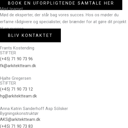
BOOK EN UFORPLIGTENDE SAMTALE HER
Mød teamet
Mød de eksperter, der står bag vores succes. Hos os møder du
erfarne rådgivere og specialister, der brænder for at gøre dit projekt
til en succes.
BLIV KONTAKTET
Frants Kostending
STIFTER
(+45) 71 90 73 96
fk@arkitektteam.dk
Hjalte Gregersen
STIFTER
(+45) 71 90 73 12
hg@arkitektteam.dk
Anna Katrin Sanderhoff Asp Sólsker
Bygningskonstruktør
AKS@arkitektteam.dk
(+45) 71 90 73 83