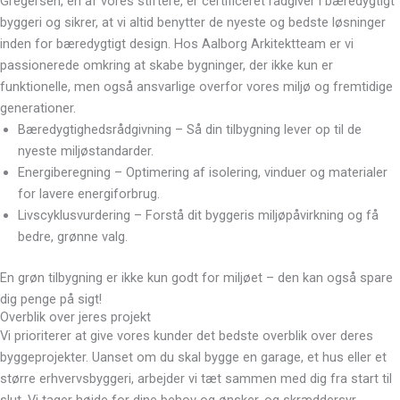
Gregersen, en af vores stiftere, er certificeret rådgiver i bæredygtigt
byggeri og sikrer, at vi altid benytter de nyeste og bedste løsninger
inden for bæredygtigt design. Hos Aalborg Arkitektteam er vi
passionerede omkring at skabe bygninger, der ikke kun er
funktionelle, men også ansvarlige overfor vores miljø og fremtidige
generationer.
Bæredygtighedsrådgivning – Så din tilbygning lever op til de
nyeste miljøstandarder.
Energiberegning – Optimering af isolering, vinduer og materialer
for lavere energiforbrug.
Livscyklusvurdering – Forstå dit byggeris miljøpåvirkning og få
bedre, grønne valg.
En grøn tilbygning er ikke kun godt for miljøet – den kan også spare
dig penge på sigt!
Overblik over jeres projekt
Vi prioriterer at give vores kunder det bedste overblik over deres
byggeprojekter. Uanset om du skal bygge en garage, et hus eller et
større erhvervsbyggeri, arbejder vi tæt sammen med dig fra start til
slut. Vi tager højde for dine behov og ønsker, og skræddersyr