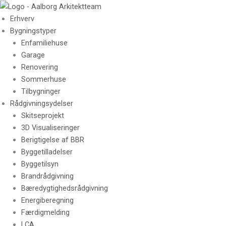
Skip
to
Erhverv
content
Bygningstyper
Enfamiliehuse
Garage
Renovering
Sommerhuse
Tilbygninger
Rådgivningsydelser
Skitseprojekt
3D Visualiseringer
Berigtigelse af BBR
Byggetilladelser
Byggetilsyn
Brandrådgivning
Bæredygtighedsrådgivning
Energiberegning
Færdigmelding
LCA