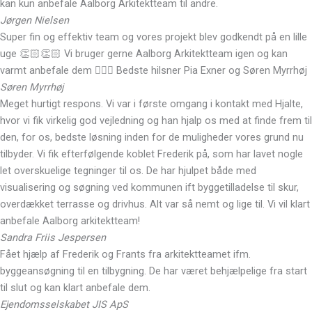
kan kun anbefale Aalborg Arkitektteam til andre.
Jørgen Nielsen
Super fin og effektiv team og vores projekt blev godkendt på en lille
uge 👏🏻👏🏻 Vi bruger gerne Aalborg Arkitektteam igen og kan
varmt anbefale dem 👍🏻🤗 Bedste hilsner Pia Exner og Søren Myrrhøj
Søren Myrrhøj
Meget hurtigt respons. Vi var i første omgang i kontakt med Hjalte,
hvor vi fik virkelig god vejledning og han hjalp os med at finde frem til
den, for os, bedste løsning inden for de muligheder vores grund nu
tilbyder. Vi fik efterfølgende koblet Frederik på, som har lavet nogle
let overskuelige tegninger til os. De har hjulpet både med
visualisering og søgning ved kommunen ift byggetilladelse til skur,
overdækket terrasse og drivhus. Alt var så nemt og lige til. Vi vil klart
anbefale Aalborg arkitektteam!
Sandra Friis Jespersen
Fået hjælp af Frederik og Frants fra arkitektteamet ifm.
byggeansøgning til en tilbygning. De har været behjælpelige fra start
til slut og kan klart anbefale dem.
Ejendomsselskabet JIS ApS