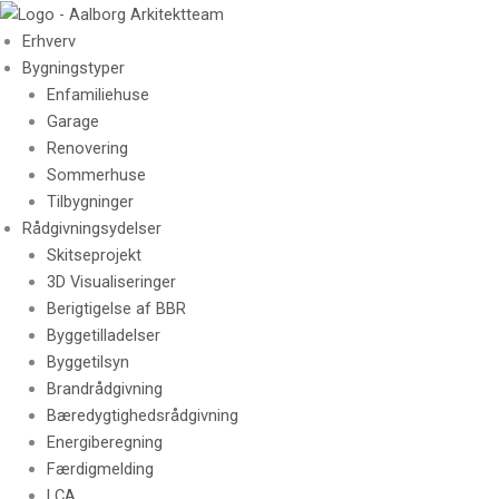
Skip
to
Erhverv
content
Bygningstyper
Enfamiliehuse
Garage
Renovering
Sommerhuse
Tilbygninger
Rådgivningsydelser
Skitseprojekt
3D Visualiseringer
Berigtigelse af BBR
Byggetilladelser
Byggetilsyn
Brandrådgivning
Bæredygtighedsrådgivning
Energiberegning
Færdigmelding
LCA