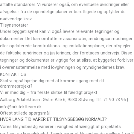
aftalte standarder. Vi vurderer også, om eventuelle ændringer eller
afvigelser fra de oprindelige planer er berettigede og opfylder de
nødvendige krav.
Tilsynsnotater
Under byggetilsynet kan vi også levere relevante tegninger og
dokumenter. Det kan omfatte revisionsnoter, ændringsanmodninger
eller opdaterede konstruktions- og installationsplaner, der afspejler
de faktiske ændringer og justeringer, der foretages undervejs. Disse
tegninger og dokumenter er vigtige for at sikre, at byggeriet forbliver
i overensstemmelse med lovgivningen og myndighedernes krav.
KONTAKT OS
Skal vi også hjælpe dig med at komme i gang med dit
drømmeprojekt?
Vi er med dig – fra første skitse til færdigt projekt
Aalborg Arkitektteam Østre Allé 6, 9530 Støvring Tlf. 71 90 73 96 |
info@arkitektteam.dk
Oftest stillede spørgsmål
HVOR LANG TID VARER ET TILSYNSBESØG NORMALT?
Vores tilsynsbesøg varierer i varighed afhængigt af projektets
omfang og kompleksitet. Typisk varer et tilsynsbesøg mellem 1 og 2