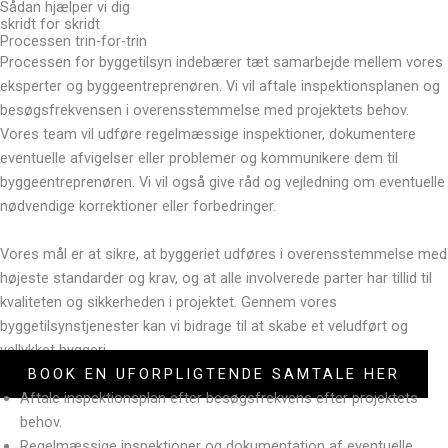
Sådan hjælper vi dig
skridt for skridt
Processen trin-for-trin
Processen for byggetilsyn indebærer tæt samarbejde mellem vores
eksperter og byggeentreprenøren. Vi vil aftale inspektionsplanen og
besøgsfrekvensen i overensstemmelse med projektets behov.
Vores team vil udføre regelmæssige inspektioner, dokumentere
eventuelle afvigelser eller problemer og kommunikere dem til
byggeentreprenøren. Vi vil også give råd og vejledning om eventuelle
nødvendige korrektioner eller forbedringer.
Vores mål er at sikre, at byggeriet udføres i overensstemmelse med
højeste standarder og krav, og at alle involverede parter har tillid til
kvaliteten og sikkerheden i projektet. Gennem vores
byggetilsynstjenester kan vi bidrage til at skabe et veludført og
vellykket byggeri.
BOOK EN UFORPLIGTENDE SAMTALE HER
Aftale inspektionsplan efter besøgsfrekvens efter projektets
behov.
Regelmæssige inspektioner og dokumentation af eventuelle