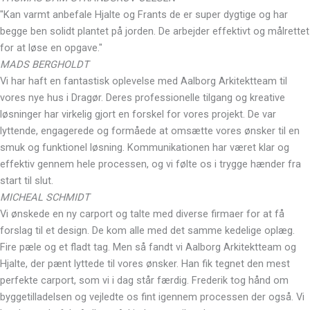
"Kan varmt anbefale Hjalte og Frants de er super dygtige og har
begge ben solidt plantet på jorden. De arbejder effektivt og målrettet
for at løse en opgave."
MADS BERGHOLDT
Vi har haft en fantastisk oplevelse med Aalborg Arkitektteam til
vores nye hus i Dragør. Deres professionelle tilgang og kreative
løsninger har virkelig gjort en forskel for vores projekt. De var
lyttende, engagerede og formåede at omsætte vores ønsker til en
smuk og funktionel løsning. Kommunikationen har været klar og
effektiv gennem hele processen, og vi følte os i trygge hænder fra
start til slut.
MICHEAL SCHMIDT
Vi ønskede en ny carport og talte med diverse firmaer for at få
forslag til et design. De kom alle med det samme kedelige oplæg.
Fire pæle og et fladt tag. Men så fandt vi Aalborg Arkitektteam og
Hjalte, der pænt lyttede til vores ønsker. Han fik tegnet den mest
perfekte carport, som vi i dag står færdig. Frederik tog hånd om
byggetilladelsen og vejledte os fint igennem processen der også. Vi