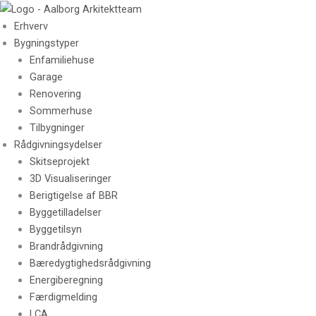
Skip
to
Erhverv
content
Bygningstyper
Enfamiliehuse
Garage
Renovering
Sommerhuse
Tilbygninger
Rådgivningsydelser
Skitseprojekt
3D Visualiseringer
Berigtigelse af BBR
Byggetilladelser
Byggetilsyn
Brandrådgivning
Bæredygtighedsrådgivning
Energiberegning
Færdigmelding
LCA