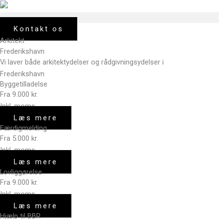
Skip
to
content
Kontakt os
Arkitekt
Frederikshavn
Vi laver både arkitektydelser og rådgivningsydelser i
Frederikshavn
Byggetilladelse
Fra 9.000 kr.
Inkl. moms
Læs mere
Færdigmelding
Fra 5.000 kr.
Inkl. moms
Læs mere
Lovliggørelse
Fra 9.000 kr.
Inkl. moms
Læs mere
Hjælp til BBR