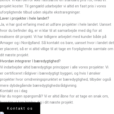
behov. Vi kan derfor ikke fastsætte en standard pris for, hvad et
projekt koster. Til gengæld udarbejder vi altid en fast pris i vores
uforpligtende tilbud uden skjulte ekstraregninger.
Laver i projekter i hele landet?
Ja, vi har god erfaring med at udføre projekter i hele landet. Uanset
hvor du befinder dig, er vi klar til at samarbejde med dig for at
realisere dit projekt. Vi har tidligere arbejdet med kunder både på
Amager og i Nordjylland. Så kontakt os bare, uanset hvor i landet det
er placeret, så er vi altid villige til at tage en forpligtende samtale om
dit næste projekt.
Hvordan integrerer I bæredygtighed?
Vi indarbejder altid bæredygtige principper i alle vores projekter. Vi
er certificeret rådgiver i bæredygtigt byggeri, og hvis I ønsker
projekter hvor omdreningsprunktet er bæredygtighed, tilbyder også
mere dybdegående bæredygtighedsrådgivning.
Kontakt os i dag
Har du nogen spørgsmål? Vi er altid åbne for at tage en snak om,
hvordan vi kan hjælpe dig i dit næste projekt.
Kontakt os