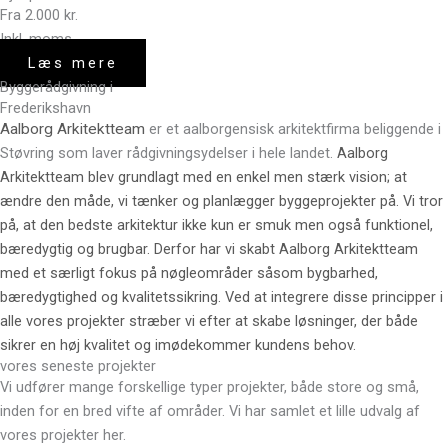
Fra 2.000 kr.
Inkl. moms
Læs mere
Byggerådgivning i
Frederikshavn
Aalborg Arkitektteam
er et aalborgensisk arkitektfirma beliggende i
Støvring som laver rådgivningsydelser i hele landet.
Aalborg
Arkitektteam blev grundlagt med en enkel men stærk vision; at
ændre den måde, vi tænker og planlægger byggeprojekter på. Vi tror
på, at den bedste arkitektur ikke kun er smuk men også funktionel,
bæredygtig og brugbar. Derfor har vi skabt Aalborg Arkitektteam
med et særligt fokus på nøgleområder såsom bygbarhed,
bæredygtighed og kvalitetssikring. Ved at integrere disse principper i
alle vores projekter stræber vi efter at skabe løsninger, der både
sikrer en høj kvalitet og imødekommer kundens behov.
vores seneste projekter
Vi udfører mange forskellige typer projekter, både store og små,
inden for en bred vifte af områder. Vi har samlet et lille udvalg af
vores projekter her.