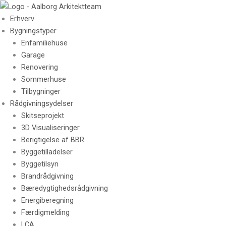
Skip
to
Erhverv
content
Bygningstyper
Enfamiliehuse
Garage
Renovering
Sommerhuse
Tilbygninger
Rådgivningsydelser
Skitseprojekt
3D Visualiseringer
Berigtigelse af BBR
Byggetilladelser
Byggetilsyn
Brandrådgivning
Bæredygtighedsrådgivning
Energiberegning
Færdigmelding
LCA