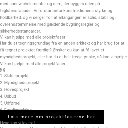
med sandwichelementer og dem, der bygges uden på
teglstensfacader. Vi forstår betonkonstruktionens styrke og
holdbarhed, og vi sørger for, at altangangen er solid, stabil og i
overensstemmelse med gældende bygningsregler og
sikkerhedsstandarder.
Vi kan hjælpe med alle projektfaser
Har du et tegningsgrundlag fra en anden arkitekt og har brug for at
få tegnet projektet færdigt? Ønsker du kun at få lavet et
myndighedsprojekt, eller har du et helt tredje ønske, så kan vi hjælpe.
Vi kan hjælpe med alle projektfaser.
§§
1. Skitseprojekt
2. Myndighedsprojekt
3. Hovedprojekt
4. Udbud
5. Udførsel
6. Færdigmelding
Læs mere om projektfaserne her
Hvad kan vi levere?