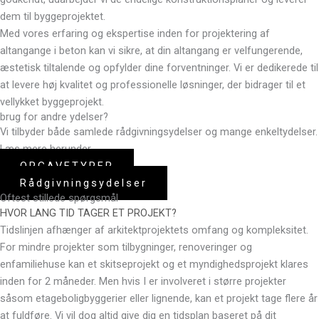
dem til byggeprojektet.
Med vores erfaring og ekspertise inden for projektering af
altangange i beton kan vi sikre, at din altangang er velfungerende,
æstetisk tiltalende og opfylder dine forventninger. Vi er dedikerede til
at levere høj kvalitet og professionelle løsninger, der bidrager til et
vellykket byggeprojekt.
brug for andre ydelser?
Vi tilbyder både samlede rådgivningsydelser og mange enkeltydelser.
Læs mere herunder.
OPGAVETYPER
Rådgivningsydelser
Oftest stillede spørgsmål
HVOR LANG TID TAGER ET PROJEKT?
Tidslinjen afhænger af arkitektprojektets omfang og kompleksitet.
For mindre projekter som tilbygninger, renoveringer og
enfamiliehuse kan et skitseprojekt og et myndighedsprojekt klares
inden for 2 måneder. Men hvis I er involveret i større projekter
såsom etageboligbyggerier eller lignende, kan et projekt tage flere år
at fuldføre. Vi vil dog altid give dig en tidsplan baseret på dit